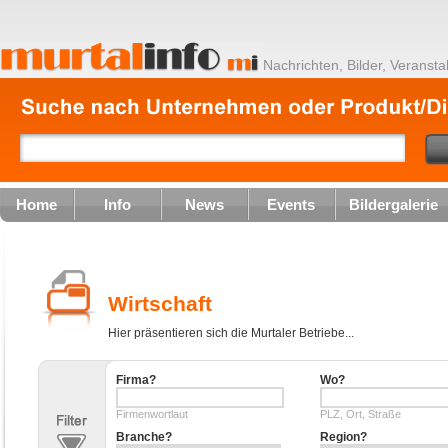
Nachrichten, Bilder, Veranst
Home
Info
News
Events
Bildergalerie
Wirtschaft
Hier präsentieren sich die Murtaler Betriebe...
Firma?
Wo?
Firmenwortlaut
PLZ, Ort, Straße
Branche?
Region?