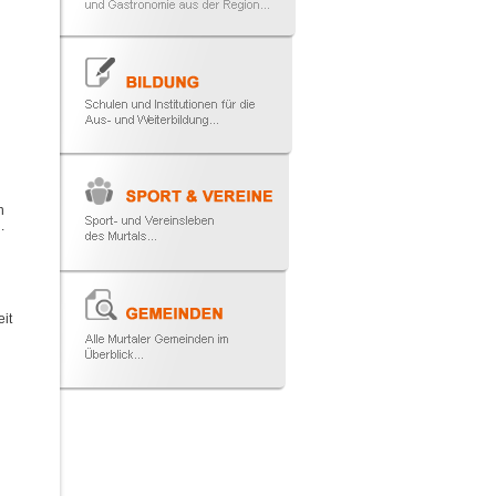
n
n
.
it