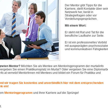
Der Mentor gibt Tipps für die
Karriere, stellt Kontakte über sei
Netzwerk her, berät in
Strategiefragen oder vor
Vorstellungsgesprächen.
Mit einem Wort:
Er steht mit Rat und Tat für die
berufliche Laufbahn zur Seite.
Er ist ein professionelles Vorbild
mit ausgeprägten psychosoziale
und kommunikativen Fähigkeiten
igneten Mentor?
Möchten Sie als Mentee am Mentoringprogramm der murtalinfo
ergeben Sie einen Praktikumsplatz im Murtal? Oder vergeben Sie eine Diplomarbe
o.at vernetzt MentorInnen mit Mentees und bildet ein Forum für Praktika und
und wir tragen Sie kostenlos und unverbindlich hier mit dem entsprechenden
nk ein!
erem
Mentoringprogramm
und Ihrer Karriere auf die Sprünge!
d.