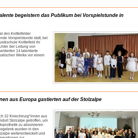
talente begeistern das Publikum bei Vorspielstunde in
 des Knittelfelder
de Vorspielstunde statt, bei
sikschule Knittelfeld ihr
Unter der Leitung von
entierten 14 talentierte
ikalischen Werke vor einem
nen aus Europa gastierten auf der Stolzalpe
h 32 Kniechirurg*innen aus
dort Stolzalpe getroffen, um
oprothetik zu absolvieren.
iegelenk wurden in den
lzalpe weiterentwickelt und
Operationen zur