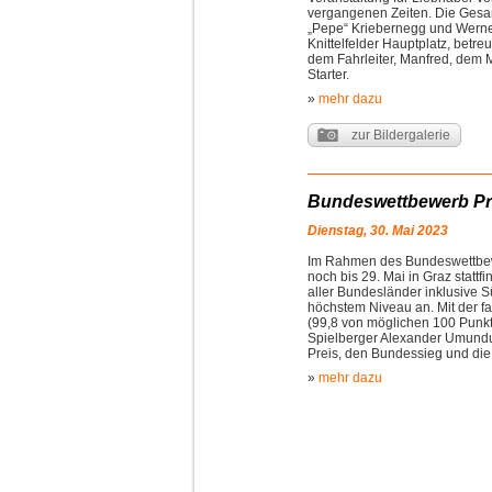
vergangenen Zeiten. Die Gesa
„Pepe“ Kriebernegg und Werne
Knittelfelder Hauptplatz, betreu
dem Fahrleiter, Manfred, dem
Starter.
»
mehr dazu
zur Bildergalerie
Bundeswettbewerb Pr
Dienstag, 30. Mai 2023
Im Rahmen des Bundeswettbew
noch bis 29. Mai in Graz stattf
aller Bundesländer inklusive S
höchstem Niveau an. Mit der f
(99,8 von möglichen 100 Punkte
Spielberger Alexander Umund
Preis, den Bundessieg und di
»
mehr dazu