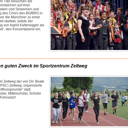
em Titel besuchen die
mädchen auf ihrer
oatien und Slowenien und
ng des Chors des BG/BRG in
evor die Münchner zu einer
 startete, leitete der
g von Ingrid Kaltenegger als
nd“, den Konzertabend ein.
nen guten Zweck im Sportzentrum Zeltweg
m Zeltweg der von Dir. Beate
(PSC) Zeltweg, organisierte
ffnungsrunde“ statt.
er, Mittelschüler, Schüler
Fohnsdorf.