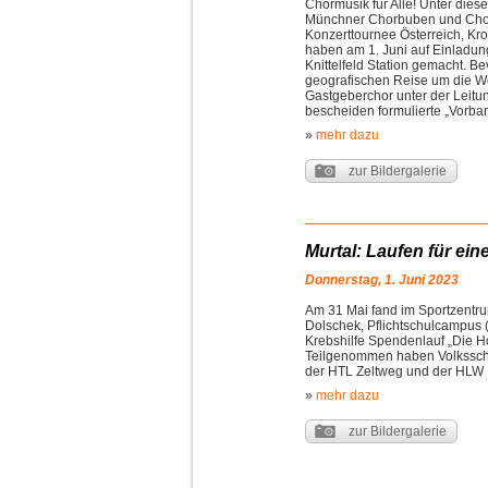
Chormusik für Alle! Unter dies
Münchner Chorbuben und Chor
Konzerttournee Österreich, Kr
haben am 1. Juni auf Einladu
Knittelfeld Station gemacht. B
geografischen Reise um die Welt
Gastgeberchor unter der Leitun
bescheiden formulierte „Vorba
»
mehr dazu
zur Bildergalerie
Murtal: Laufen für ei
Donnerstag, 1. Juni 2023
Am 31 Mai fand im Sportzentru
Dolschek, Pflichtschulcampus 
Krebshilfe Spendenlauf „Die Ho
Teilgenommen haben Volksschül
der HTL Zeltweg und der HLW 
»
mehr dazu
zur Bildergalerie