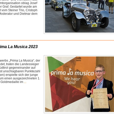
mtorganisation oblag Josef
r Graf. Gestartet wurde am
t vom Steiner Trio, Cristoph
 Moderator und Dietmar dem
ima La Musica 2023
erbs „Prima La Musica“, der
indet, traten die Landessieger
üdtirol gegeneinander auf
ast unschlagbaren Punktezahl
n) erspielte sich der junge
um einen ausgezeichneten 1.
e Goldmedaille im
...