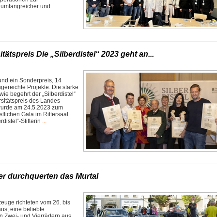
 umfangreicher und
tätspreis Die „Silberdistel“ 2023 geht an...
 und ein Sonderpreis, 14
ereichte Projekte: Die starke
wie begehrt der „Silberdistel“
rsitätspreis des Landes
r wurde am 24.5.2023 zum
stlichen Gala im Rittersaal
distel“-Stifterin
...
mer durchquerten das Murtal
euge richteten vom 26. bis
aus, eine beliebte
on Zwei- und Vierrädern aus