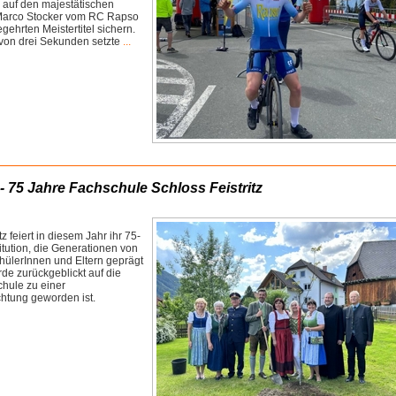
h auf den majestätischen
h Marco Stocker vom RC Rapso
gehrten Meistertitel sichern.
von drei Sekunden setzte
...
- 75 Jahre Fachschule Schloss Feistritz
z feiert in diesem Jahr ihr 75-
itution, die Generationen von
hülerInnen und Eltern geprägt
rde zurückgeblickt auf die
chule zu einer
chtung geworden ist.